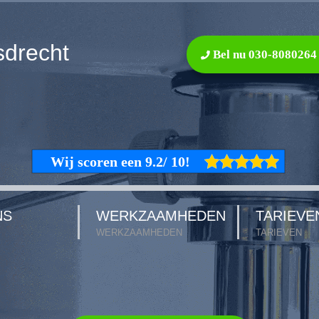
sdrecht
Bel nu 030-8080264
NS
WERKZAAMHEDEN
TARIEVE
WERKZAAMHEDEN
TARIEVEN