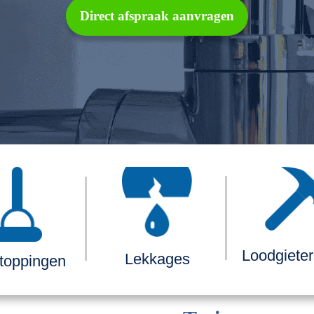
Direct afspraak aanvragen
Loodgiete
Lekkages
toppingen