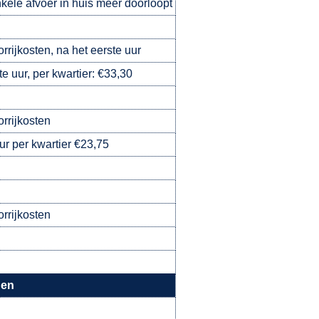
kele afvoer in huis meer doorloopt
orrijkosten, na het eerste uur
e uur, per kwartier: €33,30
orrijkosten
ur per kwartier €23,75
orrijkosten
gen