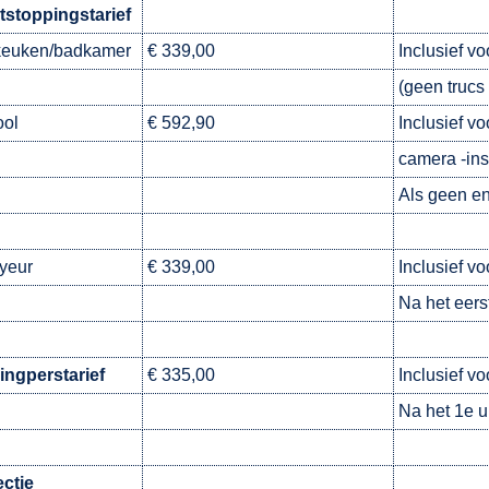
tstoppingstarief
keuken/badkamer
€ 339,00
Inclusief v
(geen trucs 
ool
€ 592,90
Inclusief v
camera -ins
Als geen en
yeur
€ 339,00
Inclusief vo
Na het eerst
ingperstarief
€ 335,00
Inclusief vo
Na het 1e u
ctie