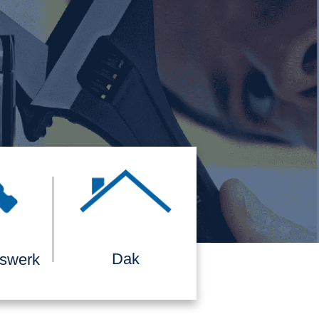
Dak
rswerk