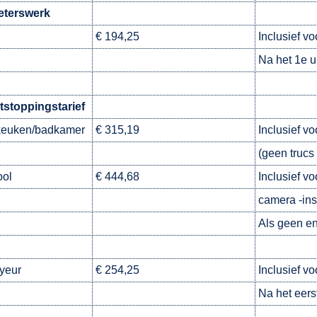
eterswerk
€ 194,25
Inclusief vo
Na het 1e u
tstoppingstarief
keuken/badkamer
€ 315,19
Inclusief v
(geen trucs 
ool
€ 444,68
Inclusief v
camera -ins
Als geen en
yeur
€ 254,25
Inclusief vo
Na het eerst