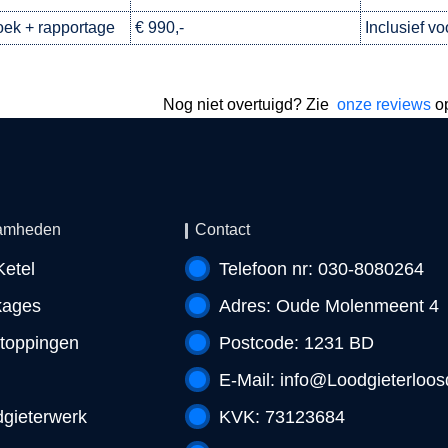
ek + rapportage
€ 990,-
Inclusief vo
Nog niet overtuigd? Zie
onze reviews
o
amheden
Contact
etel
Telefoon nr: 030-8080264
kages
Adres: Oude Molenmeent 4
toppingen
Postcode: 1231 BD
E-Mail:
info@Loodgieterloosd
gieterwerk
KVK: 73123684