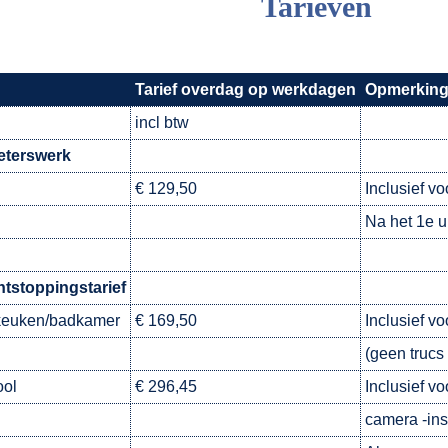
Tarieven
Tarief overdag op werkdagen
Opmerkin
incl btw
eterswerk
€ 129,50
Inclusief vo
Na het 1e u
ontstoppingstarief
keuken/badkamer
€ 169,50
Inclusief v
(geen trucs 
ool
€ 296,45
Inclusief v
camera -ins