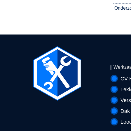
Onderzo
Werkza
CV K
Lek
Vers
Dak
Lood